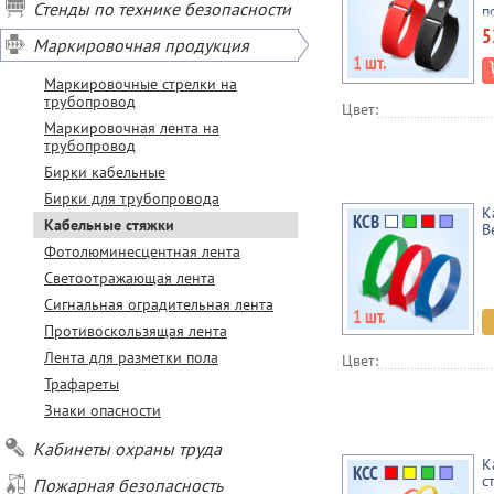
Стенды по технике безопасности
п
5
Маркировочная продукция
Маркировочные стрелки на
трубопровод
Цвет:
Маркировочная лента на
трубопровод
Бирки кабельные
Бирки для трубопровода
К
Кабельные стяжки
В
Фотолюминесцентная лента
Светоотражающая лента
Сигнальная оградительная лента
Противоскользящая лента
Лента для разметки пола
Цвет:
Трафареты
Знаки опасности
Кабинеты охраны труда
К
с
Пожарная безопасность