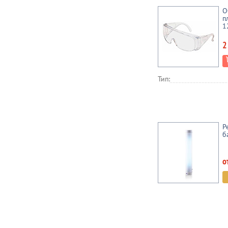
О
п
1
2
Тип:
Р
б
о