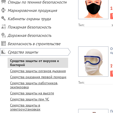
Стенды по технике безопасности
1
Маркировочная продукция
Кабинеты охраны труда
Тип:
Пожарная безопасность
Дорожная безопасность
Безопасность в строительстве
О
Средства защиты
о
Средства защиты от вирусов и
бактерий
1
Средства защиты органов дыхания
Средства оказания первой помощи
Тип:
Средства защиты работников,
экипировка
Средства защиты на высоте
Средства защиты при ЧС
Средства защиты в
электроустановках
П