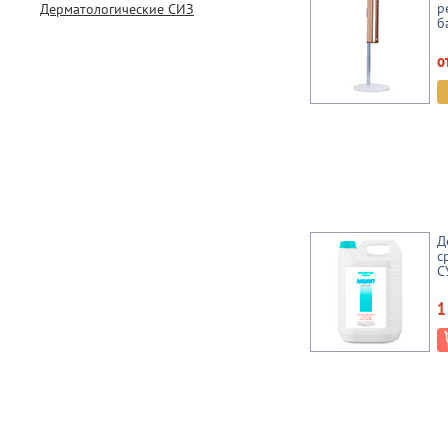
р
Дерматологические СИЗ
б
о
Д
с
С
1